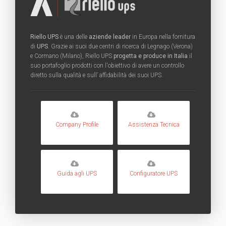
Riello UPS
è una delle
aziende leader
in Europa nella fornitura
di
UPS
. Grazie ai suoi due centri di ricerca di Legnago (Verona)
e Cormano (Milano), Riello UPS
progetta e produce in Italia
il
suo portafoglio prodotti con l'obiettivo di avere un controllo
diretto sulla qualità e sull’ affidabilità dei suoi UPS.
Company Profile
Assistenza Tecnica
Guida agli UPS
Configuratore UPS