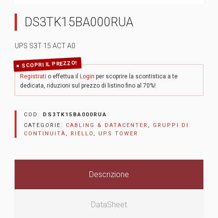
DS3TK15BA000RUA
UPS S3T 15 ACT A0
SCOPRI IL PREZZO!
Registrati
o effettua il
Login
per scoprire la scontistica a te
dedicata, riduzioni sul prezzo di listino fino al 70%!
COD:
DS3TK15BA000RUA
CATEGORIE:
CABLING & DATACENTER
,
GRUPPI DI
CONTINUITÀ
,
RIELLO
,
UPS TOWER
Descrizione
DataSheet