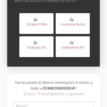
diretto sulla qualità e sull’ affidabilità dei suoi UPS.
Company Profile
Assistenza Tecnica
Guida agli UPS
Configuratore UPS
Hai necessità di ulteriori informazioni in merito a
Riello
» DS3MK20BA000RUA
?
Scrivici. Ti ricontatteremo in giornata!
Nome