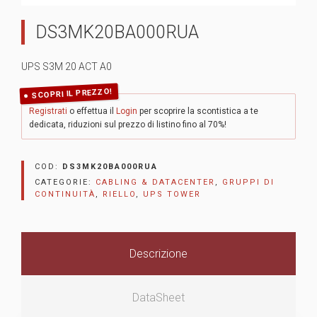
DS3MK20BA000RUA
UPS S3M 20 ACT A0
SCOPRI IL PREZZO!
Registrati
o effettua il
Login
per scoprire la scontistica a te
dedicata, riduzioni sul prezzo di listino fino al 70%!
COD:
DS3MK20BA000RUA
CATEGORIE:
CABLING & DATACENTER
,
GRUPPI DI
CONTINUITÀ
,
RIELLO
,
UPS TOWER
Descrizione
DataSheet