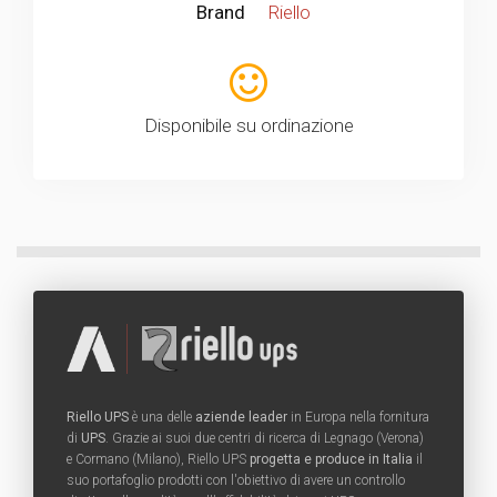
Brand
Riello
Disponibile su ordinazione
Riello UPS
è una delle
aziende leader
in Europa nella fornitura
di
UPS
. Grazie ai suoi due centri di ricerca di Legnago (Verona)
e Cormano (Milano), Riello UPS
progetta e produce in Italia
il
suo portafoglio prodotti con l'obiettivo di avere un controllo