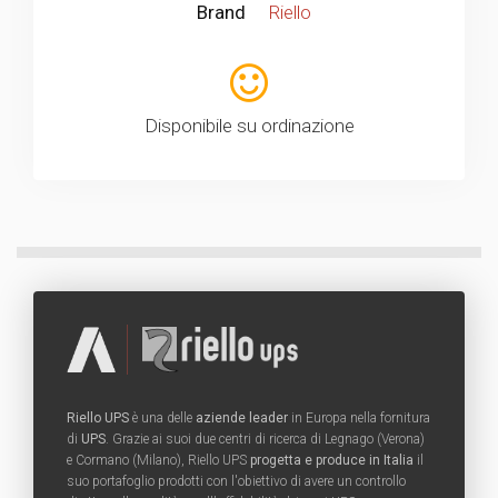
Brand
Riello
Disponibile su ordinazione
Riello UPS
è una delle
aziende leader
in Europa nella fornitura
di
UPS
. Grazie ai suoi due centri di ricerca di Legnago (Verona)
e Cormano (Milano), Riello UPS
progetta e produce in Italia
il
suo portafoglio prodotti con l'obiettivo di avere un controllo