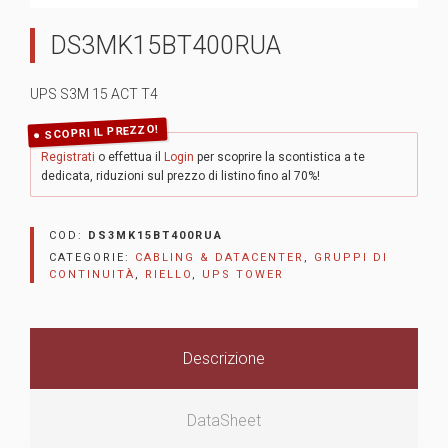
DS3MK15BT400RUA
UPS S3M 15 ACT T4
SCOPRI IL PREZZO!
Registrati
o effettua il
Login
per scoprire la scontistica a te
dedicata, riduzioni sul prezzo di listino fino al 70%!
COD:
DS3MK15BT400RUA
CATEGORIE:
CABLING & DATACENTER
,
GRUPPI DI
CONTINUITÀ
,
RIELLO
,
UPS TOWER
Descrizione
DataSheet