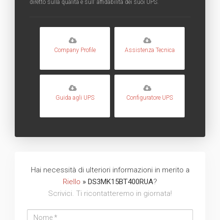
diretto sulla qualità e sull’ affidabilità dei suoi UPS.
Company Profile
Assistenza Tecnica
Guida agli UPS
Configuratore UPS
Hai necessità di ulteriori informazioni in merito a
Riello
» DS3MK15BT400RUA
?
Scrivici. Ti ricontatteremo in giornata!
Nome