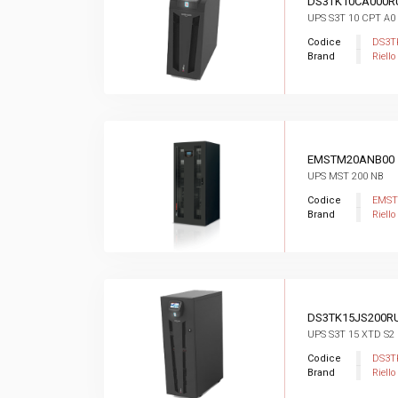
DS3TK10CA000R
UPS S3T 10 CPT A0
Codice
DS3T
Brand
Riello
EMSTM20ANB00
UPS MST 200 NB
Codice
EMST
Brand
Riello
DS3TK15JS200R
UPS S3T 15 XTD S2
Codice
DS3T
Brand
Riello