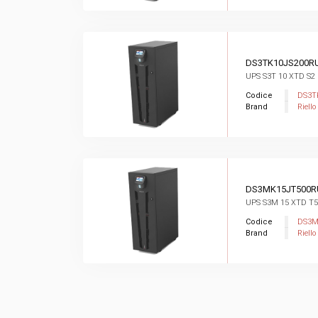
DS3TK10JS200R
UPS S3T 10 XTD S2
Codice
DS3T
Brand
Riello
DS3MK15JT500
UPS S3M 15 XTD T5
Codice
DS3M
Brand
Riello