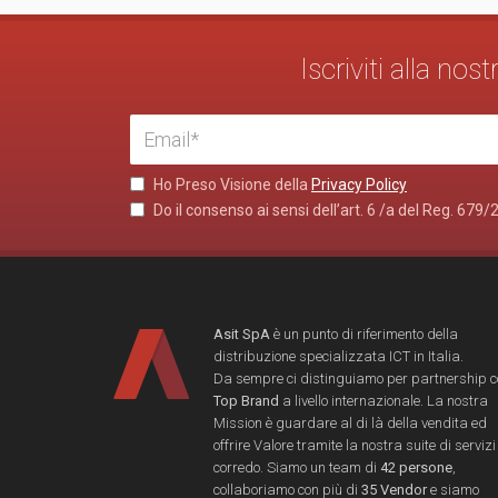
Iscriviti alla no
Ho Preso Visione della
Privacy Policy
Do il consenso ai sensi dell’art. 6 /a del Reg. 679/
Asit SpA
è un punto di riferimento della
distribuzione specializzata ICT in Italia.
Da sempre ci distinguiamo per partnership 
Top Brand
a livello internazionale. La nostra
Mission è guardare al di là della vendita ed
offrire Valore tramite la nostra suite di servizi
corredo. Siamo un team di
42 persone
,
collaboriamo con più di
35 Vendor
e siamo