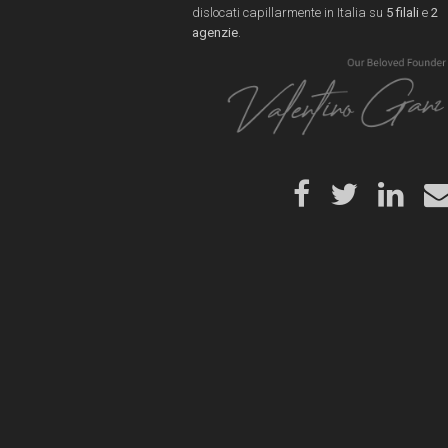
dislocati capillarmente in Italia su
5 filali
e
2
agenzie
.