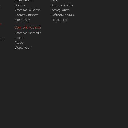
Access Point
NVR
Outdoor
Accessori video
n
Accessori Wireless
sorveglianza
Licenze / Rinnovi
Software & VMS
Site Survey
Telecamere
a
Controllo Accessi
Accessori Controllo
a
Accessi
End
Reader
Videocitofoni
m