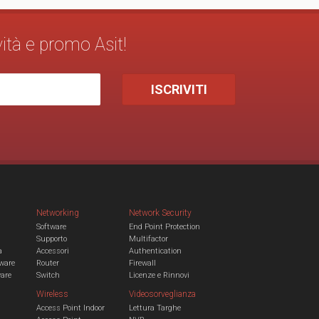
vità e promo Asit!
Networking
Network Security
Software
End Point Protection
Supporto
Multifactor
a
Accessori
Authentication
ware
Router
Firewall
ware
Switch
Licenze e Rinnovi
Wireless
Videosorveglianza
Access Point Indoor
Lettura Targhe