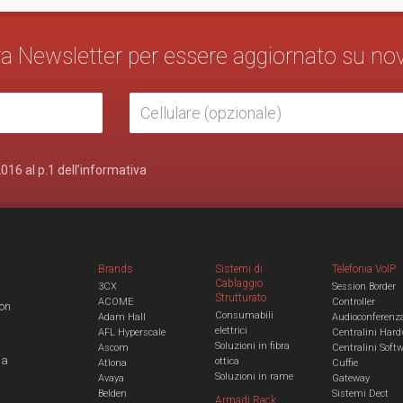
stra Newsletter per essere aggiornato su no
2016 al p.1 dell’informativa
Brands
Sistemi di
Telefonia VoIP
Cablaggio
3CX
Session Border
Strutturato
ACOME
Controller
con
Consumabili
Adam Hall
Audioconferenz
elettrici
AFL Hyperscale
Centralini Hard
Soluzioni in fibra
Ascom
Centralini Soft
 a
ottica
Atlona
Cuffie
Soluzioni in rame
Avaya
Gateway
Belden
Sistemi Dect
Armadi Rack