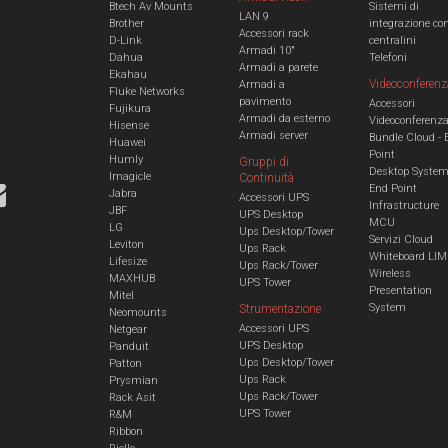
Btech Av Mounts
Sistemi di
LAN 9
Brother
integrazione co
Accessori rack
D-Link
centralini
Armadi 10"
Dahua
Telefoni
Armadi a parete
Ekahau
Videoconferenz
Armadi a
Fluke Networks
pavimento
Accessori
Fujikura
Armadi da esterno
Videoconferenz
Hisense
Armadi server
Bundle Cloud - 
Huawei
Point
Humly
Gruppi di
Desktop Syste
Imagicle
Continuità
End Point
Jabra
Accessori UPS
Infrastructure
JBF
UPS Desktop
MCU
LG
Ups Desktop/Tower
Servizi Cloud
Leviton
Ups Rack
Whiteboard LIM
Lifesize
Ups Rack/Tower
Wireless
MAXHUB
UPS Tower
Presentation
Mitel
System
Strumentazione
Neomounts
Accessori UPS
Netgear
UPS Desktop
Panduit
Ups Desktop/Tower
Patton
Ups Rack
Prysmian
Ups Rack/Tower
Rack Asit
UPS Tower
R&M
Ribbon