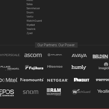
Riello
Selea
Sennheiser
Snom
Vertiv
WatchGuard
Wyebot
Yealink
Zyxel