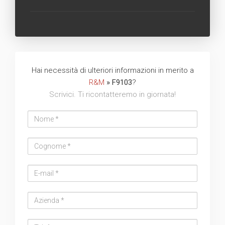
Hai necessità di ulteriori informazioni in merito a
R&M
» F9103
?
Scrivici. Ti ricontatteremo in giornata!
Nome
Cognome
Email
address
Azienda
Telefono