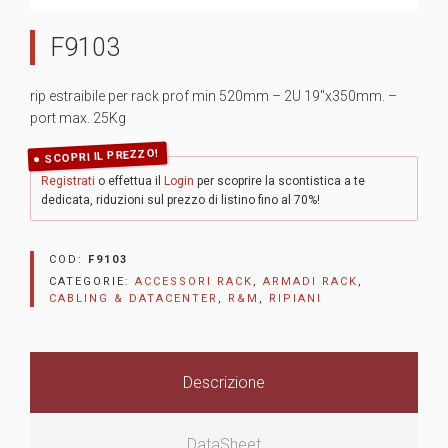
F9103
rip estraibile per rack prof min 520mm – 2U 19″x350mm. –
port max. 25Kg
SCOPRI IL PREZZO!
Registrati
o effettua il
Login
per scoprire la scontistica a te
dedicata, riduzioni sul prezzo di listino fino al 70%!
COD:
F9103
CATEGORIE:
ACCESSORI RACK
,
ARMADI RACK
,
CABLING & DATACENTER
,
R&M
,
RIPIANI
Descrizione
DataSheet