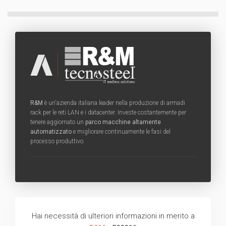
R&M
è un'azienda italiana leader nella produzione di armadi
rack per le reti LAN e i datacenter. Investe costantemente per
tenere aggiornato un
parco macchine altamente
automatizzato
e migliorare continuamente le fasi del
processo produttivo.
Hai necessità di ulteriori informazioni in merito a