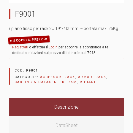
F9001
ripiano fisso per rack 2U 19″x400mm. – portata max. 25Kg
SCOPRI IL PREZZO!
Registrati
o effettua il
Login
per scoprire la scontistica a te
dedicata, riduzioni sul prezzo di listino fino al 70%!
COD:
F9001
CATEGORIE:
ACCESSORI RACK
,
ARMADI RACK
,
CABLING & DATACENTER
,
R&M
,
RIPIANI
Descrizione
DataSheet