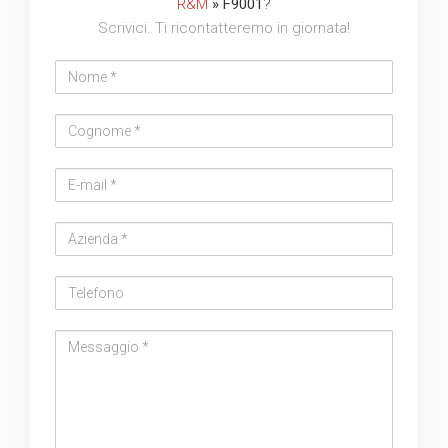
R&M
» F9001
?
Scrivici. Ti ricontatteremo in giornata!
Nome
Cognome
Email
address
Azienda
Telefono
Messaggio