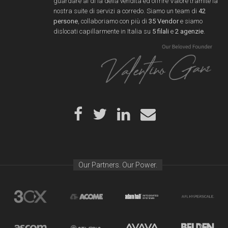
guardare al di là della vendita ed offrire Valore tramite la
nostra suite di servizi a corredo. Siamo un team di
42
persone
, collaboriamo con più di
35 Vendor
e siamo
dislocati capillarmente in Italia su
5 filali
e
2 agenzie
.