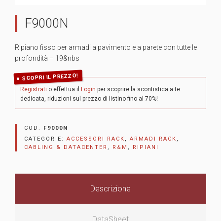
F9000N
Ripiano fisso per armadi a pavimento e a parete con tutte le
profondità – 19&nbs
SCOPRI IL PREZZO!
Registrati
o effettua il
Login
per scoprire la scontistica a te
dedicata, riduzioni sul prezzo di listino fino al 70%!
COD:
F9000N
CATEGORIE:
ACCESSORI RACK
,
ARMADI RACK
,
CABLING & DATACENTER
,
R&M
,
RIPIANI
Descrizione
DataSheet