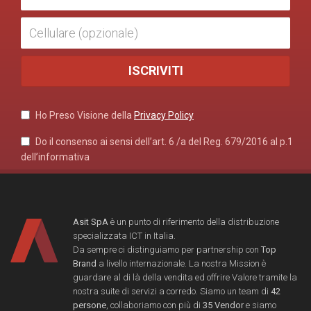
Ho Preso Visione della
Privacy Policy
Do il consenso ai sensi dell’art. 6 /a del Reg. 679/2016 al p.1
dell’informativa
Asit SpA
è un punto di riferimento della distribuzione
specializzata ICT in Italia.
Da sempre ci distinguiamo per partnership con
Top
Brand
a livello internazionale. La nostra Mission è
guardare al di là della vendita ed offrire Valore tramite la
nostra suite di servizi a corredo. Siamo un team di
42
persone
, collaboriamo con più di
35 Vendor
e siamo