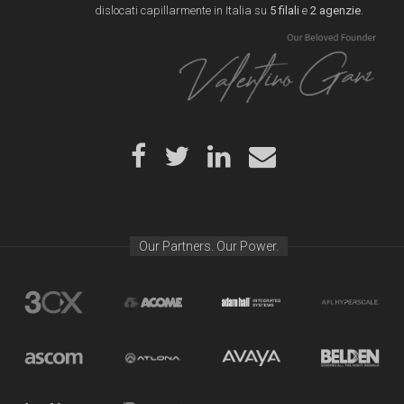
dislocati capillarmente in Italia su
5 filali
e
2 agenzie
.