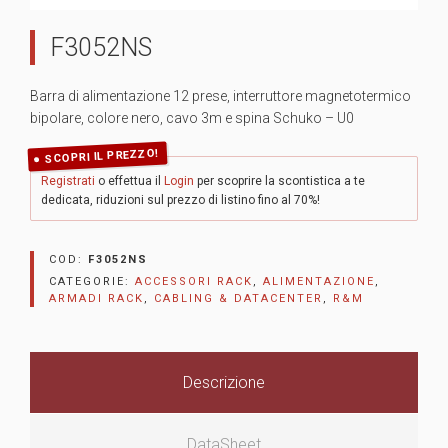
F3052NS
Barra di alimentazione 12 prese, interruttore magnetotermico
bipolare, colore nero, cavo 3m e spina Schuko – U0
SCOPRI IL PREZZO!
Registrati
o effettua il
Login
per scoprire la scontistica a te
dedicata, riduzioni sul prezzo di listino fino al 70%!
COD:
F3052NS
CATEGORIE:
ACCESSORI RACK
,
ALIMENTAZIONE
,
ARMADI RACK
,
CABLING & DATACENTER
,
R&M
Descrizione
DataSheet