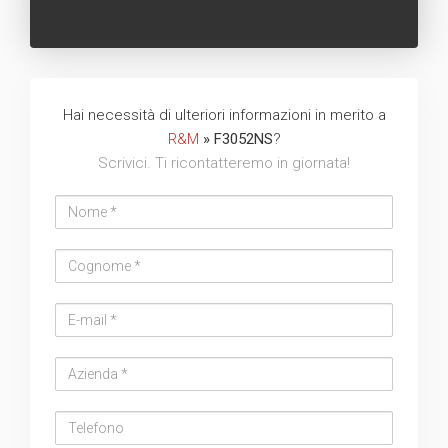
Hai necessità di ulteriori informazioni in merito a
R&M
» F3052NS
?
Scrivici. Ti ricontatteremo in giornata!
Nome
Cognome
Email
address
Azienda
Telefono