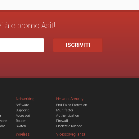
vità e promo Asit!
Networking
Network Security
Software
End Point Protection
Supporto
Multifactor
a
Accessori
Authentication
ware
Router
Firewall
ware
Switch
Licenze e Rinnovi
Wireless
Videosorveglianza