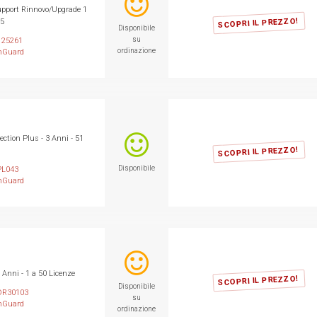
pport Rinnovo/Upgrade 1
SCOPRI IL PREZZO!
25
Disponibile
su
25261
ordinazione
hGuard
ction Plus - 3 Anni - 51
SCOPRI IL PREZZO!
Disponibile
L043
hGuard
Anni - 1 a 50 Licenze
SCOPRI IL PREZZO!
Disponibile
R30103
su
hGuard
ordinazione