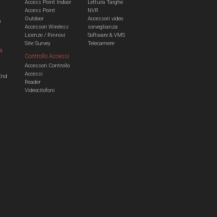
Access Point Indoor
Lettura Targhe
Access Point
NVR
Outdoor
Accessori video
n
Accessori Wireless
sorveglianza
Licenze / Rinnovi
Software & VMS
Site Survey
Telecamere
a
Controllo Accessi
Accessori Controllo
a
Accessi
End
Reader
Videocitofoni
m