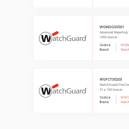
WGINSG30501
Advanced Reporting T
1000 licenze
Codice
WGIN
Brand
Watc
WGFCT30203
WatchGuard FireCloud
51 a 100 licenze
Codice
WGFC
Brand
Watc