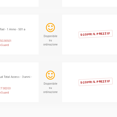
ool - 1 Anno - 501 a
SCOPRI IL PREZZO!
Disponibile
su
SG30501
ordinazione
hGuard
 Total Access - 3 anni -
SCOPRI IL PREZZO!
Disponibile
su
T30203
ordinazione
hGuard