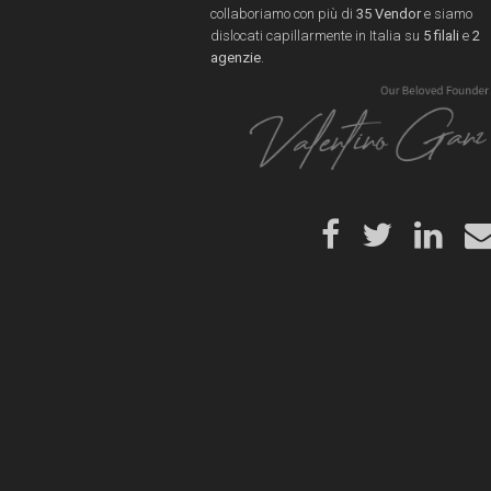
collaboriamo con più di
35 Vendor
e siamo
dislocati capillarmente in Italia su
5 filali
e
2
agenzie
.