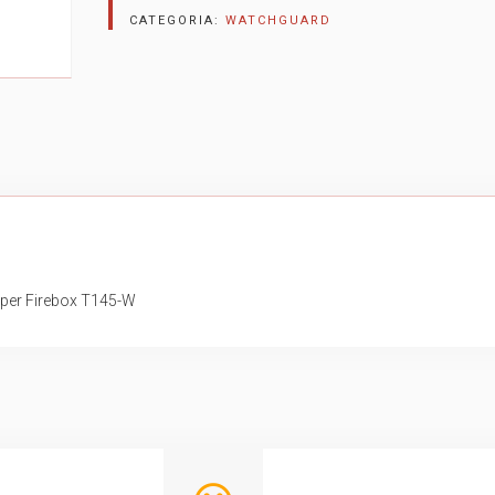
CATEGORIA:
WATCHGUARD
per Firebox T145-W