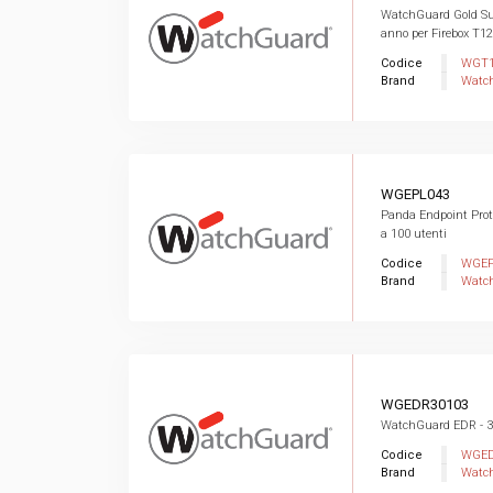
WatchGuard Gold Su
anno per Firebox T1
Codice
WGT1
Brand
Watc
WGEPL043
Panda Endpoint Prote
a 100 utenti
Codice
WGEP
Brand
Watc
WGEDR30103
WatchGuard EDR - 3 
Codice
WGED
Brand
Watc