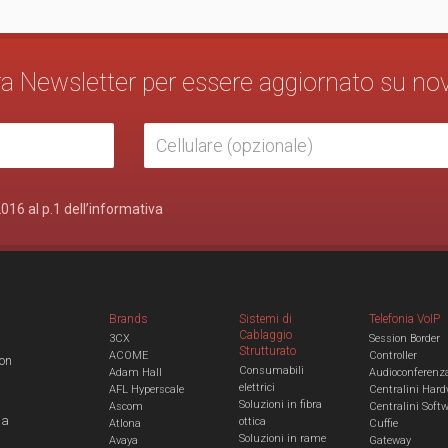
stra Newsletter per essere aggiornato su no
2016 al p.1 dell’informativa
Brands
Sistemi di
Telefonia VoIP
Cablaggio
3CX
Session Border
Strutturato
ACOME
Controller
con
Consumabili
Adam Hall
Audioconferenz
elettrici
AFL Hyperscale
Centralini Hard
Soluzioni in fibra
Ascom
Centralini Soft
 a
ottica
Atlona
Cuffie
Soluzioni in rame
Avaya
Gateway