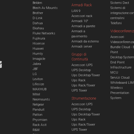
Belden
Sistemi Dect
Armadi Rack
Btech Av Mounts
Sistemi di
LAN 9
Brother
integrazione co
Accessori rack
D-Link
centralini
Armadi 10"
Dahua
Telefoni
Armadi a parete
Ekahau
Videoconferenz
Armadi a
Fluke Networks
pavimento
Accessori
Fujikura
Armadi da esterno
Videoconferenz
Hisense
Armadi server
Bundle Cloud - 
Huawei
Point
Humly
Gruppi di
Desktop Syste
Imagicle
Continuità
End Point
Jabra
Accessori UPS
Infrastructure
JBF
UPS Desktop
MCU
LG
Ups Desktop/Tower
Servizi Cloud
Leviton
Ups Rack
Whiteboard LIM
Lifesize
Ups Rack/Tower
Wireless
MAXHUB
UPS Tower
Presentation
Mitel
System
Strumentazione
Neomounts
Accessori UPS
Netgear
UPS Desktop
Panduit
Ups Desktop/Tower
Patton
Ups Rack
Prysmian
Ups Rack/Tower
Rack Asit
UPS Tower
R&M