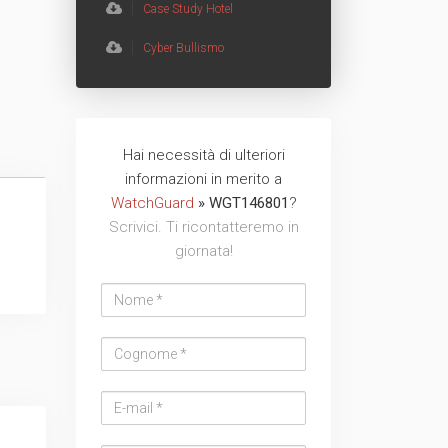
Case Study Hotel
TVCC
Back
Cyber Bullismo
Networking
AV
Hai necessità di ulteriori
Nome
Cognome
Email
Azienda
Telefono
Messaggio
Messaggio
informazioni in merito a
Back
address
WatchGuard
» WGT146801
?
Scrivici. Ti ricontatteremo in
giornata!