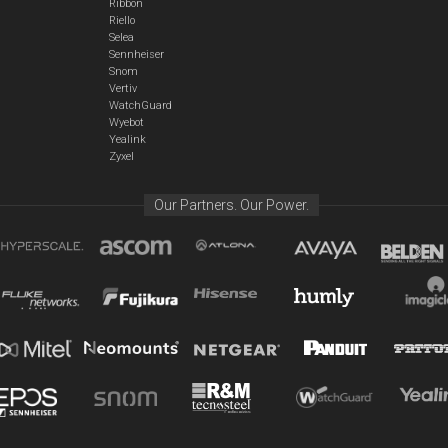
Ribbon
Riello
Selea
Sennheiser
Snom
Vertiv
WatchGuard
Wyebot
Yealink
Zyxel