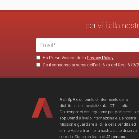
Iscriviti alla no
Ho Preso Visione della
Privacy Policy
Do il consenso ai sensi dell’art. 6 /a del Reg. 679/
Asit SpA
è un punto di riferimento della
distribuzione specializzata ICT in Italia.
Da sempre ci distinguiamo per partnership 
Top Brand
a livello internazionale. La nostra
Mission è guardare al di là della vendita ed
offrire Valore tramite la nostra suite di servizi
corredo. Siamo un team di
42 persone
,