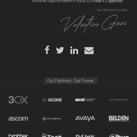
dislocati capillarmente in Italia su
5 filali
e
2 agenzie
.