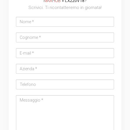
MAXHUB
» LX220V18
?
Scrivici. Ti ricontatteremo in giornata!
Nome
Cognome
Email
address
Azienda
Telefono
Messaggio