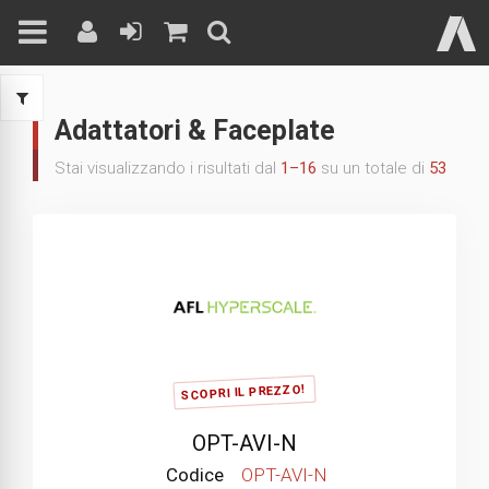
Skip
to
Adattatori & Faceplate
content
Stai visualizzando i risultati dal
1–16
su un totale di
53
SCOPRI IL PREZZO!
OPT-AVI-N
Codice
OPT-AVI-N