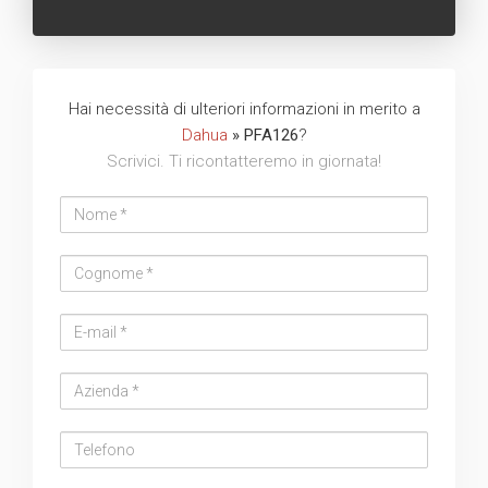
Hai necessità di ulteriori informazioni in merito a
Dahua
» PFA126
?
Scrivici. Ti ricontatteremo in giornata!
Nome
Cognome
Email
address
Azienda
Telefono