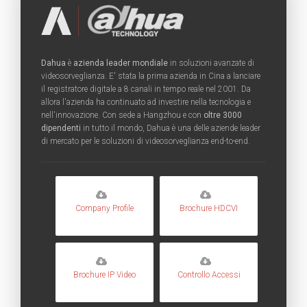
Dahua
è
azienda leader mondiale
in soluzioni avanzate di
videosorveglianza. E' stata la prima azienda in Cina a lanciare
il registratore digitale a 8 canali in tempo reale nel 2001. Da
allora l'azienda ha continuato ad investire nella tecnologia e
nell'innovazione. Con sede a Hangzhou e con
oltre 3000
dipendenti
in tutto il mondo, Dahua è una delle aziende leader
di mercato per le soluzioni di videosorveglianza end-to-end.
Company Profile
Brochure HDCVI
Brochure IP Video
Controllo Accessi