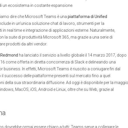
le, di un ecosistema in costante espansione.
ssiamo dire che Microsoft Teams è una
piattaforma di
Unified
nclude in un’unica soluzione chat di lavoro, strumenti per la
i in real time e integrazione di applicazioni esterne. Naturalmente,
la suite di produttività Microsoft 365, ma grazie a una serie di
e prodotti da altri vendor.
:
Redmond
ha lanciato il servizio a livello globale il 14 marzo 2017, dopo
6 come offerta in diretta concorrenza di Slack e delineando una
r business. In effetti, Microsoft Teams è riuscito a coniugare fin dal
to il successo delle piattaforme presenti sul mercato fino a quel
ni della sua straordinaria diffusione. Ad oggi è disponibile per la maggio
Windows, MacOS, iOS, Android e Linux, oltre che su Web, grazie al
na
 dovrebbe ormai essere chiaro a tutti: Teams serve a collegare le