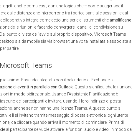
 e progetti anche complessi, con una logica che – come suggerisce il
re dalle distanze che intercorrono tra i partecipanti alle sessioni e dal
 collaborativo integra come detto una serie di strumenti che
amplificano
cazione delle riunioni e facendo convergere i canali di condivisione su
. Dal punto di vista dell’avvio sul proprio dispositivo, Microsoft Teams
desktop sia da mobile sia via browser: una volta installata e associata a
er partire.
 Microsoft Teams
icissimo. Essendo integrata con il calendario di Exchange, la
azione di eventi in parallelo con Outlook
. Questo significa che la riunion
ioni in modo bidirezionale. Usando l’Assistente Pianificazione è
iascuno dei partecipanti e invitare, usando il loro indirizzo di posta
izzazione, anche se non hanno una licenza Teams. A questo punto si
tativi e li si invitano tramite messaggio di posta elettronica: ogni utente
unione, da cliccare quando arriva il momento di cominciare. Prima di
de al partecipante se vuole attivare le funzioni audio e video, in modo da