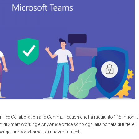
Unified Collaboration and Communication che ha raggiunto 115 milioni d
cetti di Smart Working e Anywhere office sono oggi alla portata di tutte le
r gestire correttamente i nuovi strumenti.