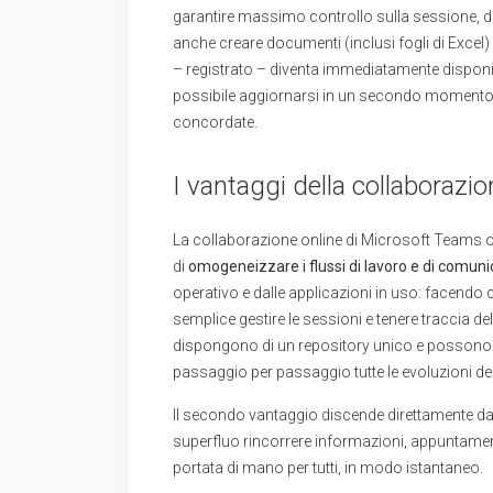
garantire massimo controllo sulla sessione, d
anche creare documenti (inclusi fogli di Excel) 
– registrato – diventa immediatamente disponibi
possibile aggiornarsi in un secondo momento, 
concordate.
I vantaggi della collaboraz
La collaborazione online di Microsoft Teams of
di
omogeneizzare i flussi di lavoro
e di comuni
operativo e dalle applicazioni in uso: facendo c
semplice gestire le sessioni e tenere traccia de
dispongono di un repository unico e possono con
passaggio per passaggio tutte le evoluzioni de
Il secondo vantaggio discende direttamente d
superfluo rincorrere informazioni, appuntamenti
portata di mano per tutti, in modo istantaneo.