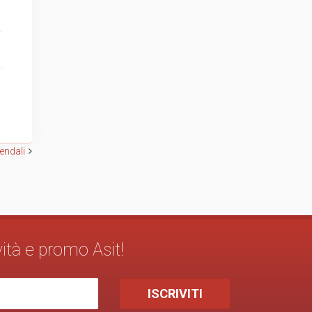
.
iendali
vità e promo Asit!