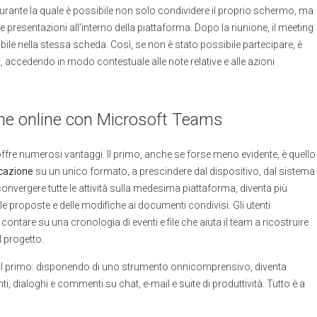
urante la quale è possibile non solo condividere il proprio schermo, ma
e presentazioni all’interno della piattaforma. Dopo la riunione, il meeting
le nella stessa scheda. Così, se non è stato possibile partecipare, è
accedendo in modo contestuale alle note relative e alle azioni
ione online con Microsoft Teams
fre numerosi vantaggi. Il primo, anche se forse meno evidente, è quello
cazione
su un unico formato, a prescindere dal dispositivo, dal sistema
onvergere tutte le attività sulla medesima piattaforma, diventa più
lle proposte e delle modifiche ai documenti condivisi. Gli utenti
tare su una cronologia di eventi e file che aiuta il team a ricostruire
l progetto.
al primo: disponendo di uno strumento onnicomprensivo, diventa
, dialoghi e commenti su chat, e-mail e suite di produttività. Tutto è a