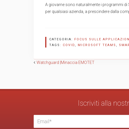
A giovarne sono naturalmente i programmi di Sm
per qualsiasi azienda, a prescindere dalla comp
CATEGORIA:
FOCUS SULLE APPLICAZION
TAGS:
COVID
,
MICROSOFT TEAMS
,
SMA
Navigazione
Watchguard |Minaccia EMOTET
articoli
Iscriviti alla no