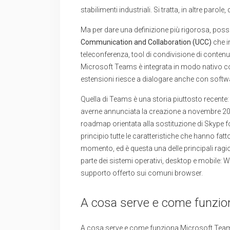
stabilimenti industriali. Si tratta, in altre paro
Ma per dare una definizione più rigorosa, po
Communication and Collaboration (UCC)
che i
teleconferenza, tool di condivisione di contenut
Microsoft Teams è integrata in modo nativo con 
estensioni riesce a dialogare anche con softwar
Quella di Teams è una storia piuttosto recente
averne annunciata la creazione a novembre 201
roadmap orientata alla sostituzione di Skype fo
principio tutte le caratteristiche che hanno fat
momento, ed è questa una delle principali ragio
parte dei sistemi operativi, desktop e mobile: 
supporto offerto sui comuni browser.
A cosa serve e come funzio
A cosa serve e come funziona Microsoft Teams