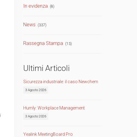
In evidenza
(8)
TVCC
Back
News
(337)
Networking
AV
Rassegna Stampa
(13)
Back
Ultimi Articoli
Sicurezza industriale: il caso Newchem
3 Agosto 2026
Humly: Workplace Management
i
3 Agosto 2026
Yealink MeetingBoard Pro