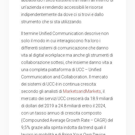
un’azienda e rendendo accessibili le risorse
indipendentemente da dove ci si trovi e dallo
strumento che si sta utilizzando.
Il termine Unified Communication descrive non
solo il modo in cui interagiscono fra loro i
differenti sistemi di comunicazione che danno
vita al digital workplace ma anche gli strumenti di
collaborazione sottesi, che insieme danno vita a
una completa piattaforma di UCC – Unified
Communication and Collaboration. Il mercato
dei sistemi di UCC è in continua crescita:
secondo gli analisti di
MarketsandMarkets
, il
mercato dei servizi UCC crescerà da 18.9 miliardi
di dollari del 2019 a 24.8 miliardi entro il 2024,
con un tasso annuo di crescita composto
(Compounded Average Growth Rate – CAGR) del
9,5% grazie alla spinta indotta da trend quali il
lavoro in mobilità e di Bring Your Own Device