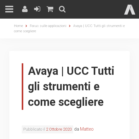
Skip
Home
Focus sulle applicazioni
Avaya | UCC Tutti gli strumenti e
to
come scegliere
content
Avaya | UCC Tutti
gli strumenti e
come scegliere
da
Matteo
Pubblicato il
2 Ottobre 2020