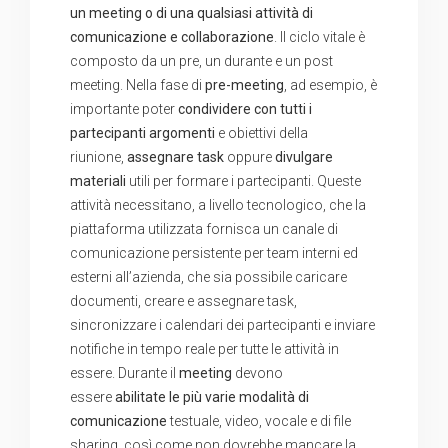
un meeting o di una qualsiasi attività di
comunicazione e collaborazione
. Il ciclo vitale è
composto da un pre, un durante e un post
meeting. Nella fase di
pre-meeting
, ad esempio, è
importante poter
condividere con tutti i
partecipanti argomenti
e obiettivi della
riunione,
assegnare task
oppure
divulgare
materiali
utili per formare i partecipanti. Queste
attività necessitano, a livello tecnologico, che la
piattaforma utilizzata fornisca un canale di
comunicazione persistente per team interni ed
esterni all’azienda, che sia possibile caricare
documenti, creare e assegnare task,
sincronizzare i calendari dei partecipanti e inviare
notifiche in tempo reale per tutte le attività in
essere. Durante il
meeting
devono
essere
abilitate le più varie modalità di
comunicazione
testuale, video, vocale e di file
sharing, così come non dovrebbe mancare la