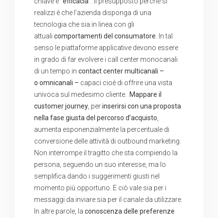
chiave è “
efficacia
”. Il presupposto perché si
realizzi è che l’azienda disponga di una
tecnologia che sia in linea con gli
attuali
comportamenti del consumatore
. In tal
senso le piattaforme applicative devono essere
in grado di far evolvere i call center monocanali
di un tempo in
contact center multicanali –
o
omnicanali
–
capaci cioè di offrire una vista
univoca sul medesimo cliente.
Mappare il
customer journey
, per
inserirsi con una proposta
nella fase giusta del percorso d’acquisto
,
aumenta esponenzialmente la percentuale di
conversione delle attività di outbound marketing.
Non interrompe il tragitto che sta compiendo la
persona, seguendo un suo interesse, ma lo
semplifica dando i suggerimenti giusti nel
momento più opportuno. E ciò vale sia per i
messaggi da inviare sia per il canale da utilizzare.
In altre parole, la
conoscenza delle preferenze