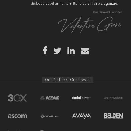
dislocati capillarmente in Italia su
5 filali
e
2 agenzie
.