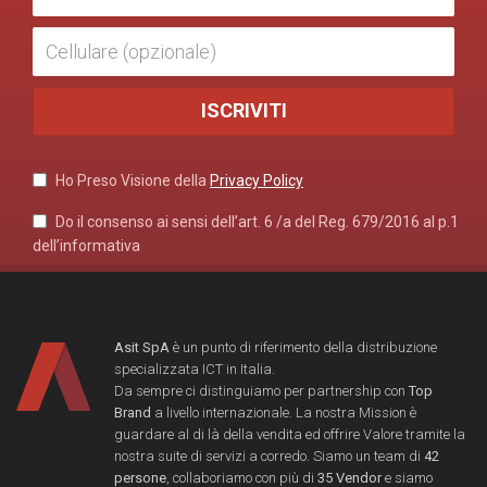
Ho Preso Visione della
Privacy Policy
Do il consenso ai sensi dell’art. 6 /a del Reg. 679/2016 al p.1
dell’informativa
Asit SpA
è un punto di riferimento della distribuzione
specializzata ICT in Italia.
Da sempre ci distinguiamo per partnership con
Top
Brand
a livello internazionale. La nostra Mission è
guardare al di là della vendita ed offrire Valore tramite la
nostra suite di servizi a corredo. Siamo un team di
42
persone
, collaboriamo con più di
35 Vendor
e siamo