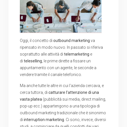
Oggi, il concetto di
outbound marketing
va
ripensato in modo nuovo. In passato si riferiva
soprattutto alle attività di
telemarketing
e
di
teleselling
, le prime dirette a fissare un
appuntamento con un agente, le seconde a
vendere tramite il canale telefonico.
Ma anche tutte le altre in cui l’azienda cercava, e
cerca tuttora, di
catturare l’attenzione di una
vasta platea
(pubblicità sui media, direct mailing,
pop-up ecc.) appartengono a una tipologia di
outbound marketing tradizionale che è sinonimo
di
interruption marketing
. Ci sono, invece, diversi
studi, a cominciare da quelli condotti dai vari