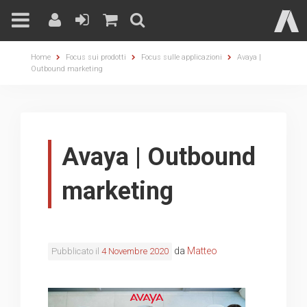
Skip
Home
Focus sui prodotti
Focus sulle applicazioni
Avaya |
to
Outbound marketing
content
Avaya | Outbound
marketing
da
Matteo
Pubblicato il
4 Novembre 2020