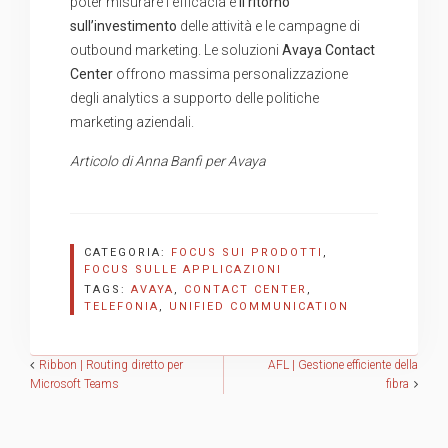
poter misurare l’efficacia e
il ritorno
sull’investimento
delle attività e le campagne di
outbound marketing. Le soluzioni
Avaya Contact
Center
offrono massima personalizzazione
degli analytics a supporto delle politiche
marketing aziendali.
Articolo di Anna Banfi per Avaya
CATEGORIA:
FOCUS SUI PRODOTTI
,
FOCUS SULLE APPLICAZIONI
TAGS:
AVAYA
,
CONTACT CENTER
,
TELEFONIA
,
UNIFIED COMMUNICATION
Navigazione
Ribbon | Routing diretto per
AFL | Gestione efficiente della
Microsoft Teams
fibra
articoli