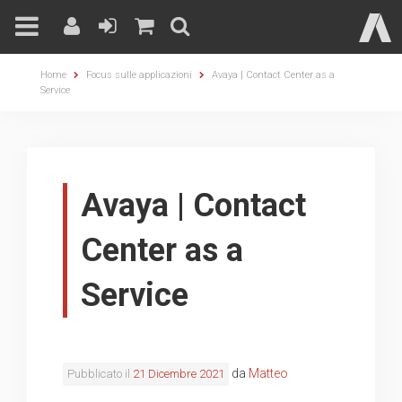
Skip
Home
Focus sulle applicazioni
Avaya | Contact Center as a
to
Service
content
Avaya | Contact
Center as a
Service
da
Matteo
Pubblicato il
21 Dicembre 2021