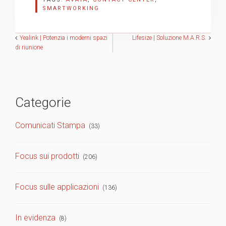
SMARTWORKING
Navigazione
Yealink | Potenzia i moderni spazi
Lifesize | Soluzione M.A.R.S.
di riunione
articoli
Categorie
Comunicati Stampa
(33)
Focus sui prodotti
(206)
Focus sulle applicazioni
(136)
In evidenza
(8)